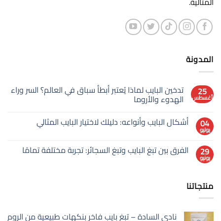
المثالية.
المدونة
تدخين البايب لماذا يُعتبر أبطأ سباق في العالم؟ السر وراء
25
الهدوء والأروما
أغسطس
لا
توجد
أشكال البايب وأنواعه: دليلك لاختيار البايب المثالي
04
تعليقات
على
يوليو
لا
تدخين
توجد
البايب
تعليقات
لماذا
الفرق بين تبغ البايب وتبغ السجائر: تجربة مختلفة تمامًا
29
على
يُعتبر
يونيو
أشكال
لا
أبطأ
البايب
توجد
سباق
وأنواعه:
في
تعليقات
دليلك
على
العالم؟
لاختيار
منتجاتنا
الفرق
السر
البايب
بين
وراء
المثالي
تبغ
الهدوء
البايب
والأروما
وتبغ
نادي السادة – تبغ بايب فاخر بنكهات طبيعية من الروم
السجائر: