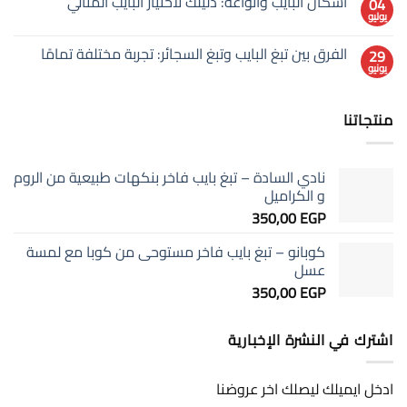
أشكال البايب وأنواعه: دليلك لاختيار البايب المثالي
04
تعليقات
على
يوليو
لا
تدخين
توجد
البايب
تعليقات
لماذا
الفرق بين تبغ البايب وتبغ السجائر: تجربة مختلفة تمامًا
29
على
يُعتبر
يونيو
أشكال
لا
أبطأ
البايب
توجد
سباق
وأنواعه:
في
تعليقات
دليلك
على
العالم؟
لاختيار
منتجاتنا
الفرق
السر
البايب
بين
وراء
المثالي
تبغ
الهدوء
البايب
والأروما
وتبغ
نادي السادة – تبغ بايب فاخر بنكهات طبيعية من الروم
السجائر:
تجربة
و الكراميل
مختلفة
350,00
EGP
تمامًا
كوبانو – تبغ بايب فاخر مستوحى من كوبا مع لمسة
عسل
350,00
EGP
اشترك في النشرة الإخبارية
ادخل ايميلك ليصلك اخر عروضنا