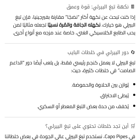
🍫 نكهة تبغ البيرلي: قوة وعمق
إذا كنت تبحث عن نكهة أكثر “نضجًا” مقارنة بفيرجينيا، فإن تبغ
البيرلي هو خيارك.
نكهته الجافة والمُرة نسبيًا
تجعله مثاليًا لمن
يحب الطابع الكلاسيكي الغني، خاصة عند مزجه مع أنواع أخرى.
🔄 دور البيرلي في خلطات البايب
تبغ البيرلي لا يعمل كنجم رئيسي فقط، بل يلعب أيضًا دور “الداعم
الصامت” في خلطات كثيرة، حيث:
يُوازن بين الحلاوة والحموضة.
يُبطئ الاحتراق.
يُخفف من حدة بعض التبغ المعطر أو السكري.
🛒 أين تجد خلطات تحتوي على تبغ البيرلي؟
في Capo Pipes، نستخدم تبغ البيرلي عالي الجودة في بعض خلطاتنا