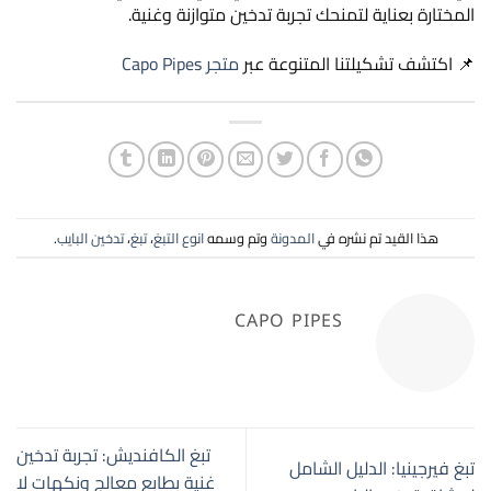
المختارة بعناية لتمنحك تجربة تدخين متوازنة وغنية.
📌 اكتشف تشكيلتنا المتنوعة عبر
متجر Capo Pipes
هذا القيد تم نشره في
المدونة
وتم وسمه
انوع التبغ
،
تبغ
،
تدخين البايب
.
CAPO PIPES
تبغ الكافنديش: تجربة تدخين
تبغ فيرجينيا: الدليل الشامل
غنية بطابع معالج ونكهات لا