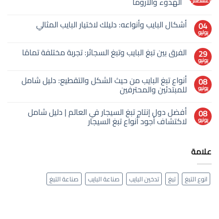
الهدوء والأروما
أغسطس
لا
توجد
أشكال البايب وأنواعه: دليلك لاختيار البايب المثالي
04
تعليقات
على
يوليو
لا
تدخين
توجد
البايب
تعليقات
لماذا
الفرق بين تبغ البايب وتبغ السجائر: تجربة مختلفة تمامًا
29
على
يُعتبر
يونيو
أشكال
لا
أبطأ
البايب
توجد
سباق
وأنواعه:
في
تعليقات
أنواع تبغ البايب من حيث الشكل والتقطيع: دليل شامل
دليلك
08
على
العالم؟
لاختيار
للمبتدئين والمحترفين
يونيو
الفرق
السر
البايب
بين
وراء
المثالي
لا
تبغ
الهدوء
توجد
البايب
والأروما
أفضل دول إنتاج تبغ السيجار في العالم | دليل شامل
08
تعليقات
وتبغ
على
لاكتشاف أجود أنواع تبغ السيجار
يونيو
السجائر:
أنواع
تجربة
تبغ
لا
مختلفة
البايب
توجد
تمامًا
من
تعليقات
علامة
حيث
على
أفضل
الشكل
دول
والتقطيع:
إنتاج
دليل
تبغ
شامل
انوع التبغ
تبغ
تدخين البايب
صناعة البايب
صناعة التبغ
السيجار
للمبتدئين
في
والمحترفين
العالم
|
دليل
شامل