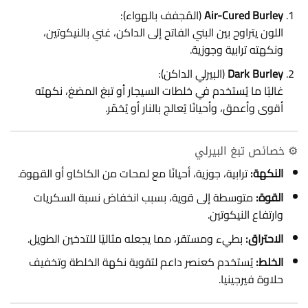
Air-Cured Burley
(المُجفف بالهواء):
اللون يتراوح بين البني الفاتح إلى الداكن، غني بالنيكوتين،
ونكهته ترابية وجوزية.
Dark Burley
(البيرلي الداكن):
غالبًا ما يُستخدم في خلطات السيجار أو تبغ المضغ، نكهته
أقوى وأعمق، وأحيانًا يُعالج بالنار أو يُخمّر.
⚙️ خصائص تبغ البيرلي
النكهة:
ترابية، جوزية، أحيانًا مع لمحات من الكاكاو أو القهوة.
القوة:
متوسطة إلى قوية، بسبب انخفاض نسبة السكريات
وارتفاع النيكوتين.
الاحتراق:
بطيء ومستقر، مما يجعله مثاليًا للتدخين الطويل.
الخلط:
يُستخدم كعنصر داعم لتقوية نكهة الخلطة وتخفيف
حلاوة فيرجينيا.