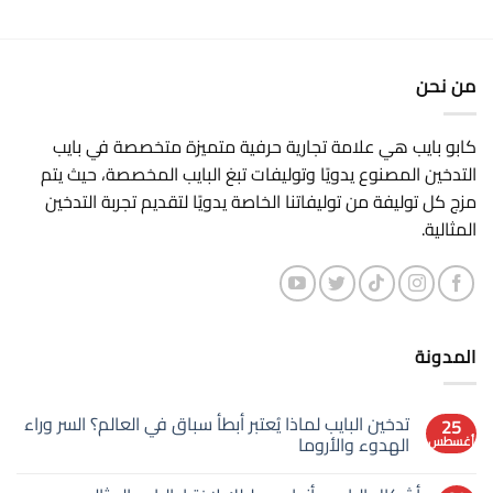
لاكتشاف
أجود
أنواع
تبغ
السيجار
من نحن
كابو بايب هي علامة تجارية حرفية متميزة متخصصة في بايب
التدخين المصنوع يدويًا وتوليفات تبغ البايب المخصصة، حيث يتم
مزج كل توليفة من توليفاتنا الخاصة يدويًا لتقديم تجربة التدخين
المثالية.
المدونة
تدخين البايب لماذا يُعتبر أبطأ سباق في العالم؟ السر وراء
25
الهدوء والأروما
أغسطس
لا
توجد