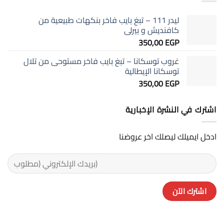
تبغ
الهدوء
البايب
والأروما
وتبغ
ليدر 111 – تبغ بايب فاخر بنكهات طبيعية من
السجائر:
تجربة
كافنديش و بيرلى
مختلفة
350,00
EGP
تمامًا
غروب توسكانا – تبغ بايب فاخر مستوحى من تلال
توسكانا الإيطالية
350,00
EGP
اشترك في النشرة الإخبارية
ادخل ايميلك ليصلك اخر عروضنا