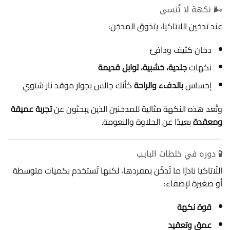
🌬️ نكهة لا تُنسى
عند تدخين اللاتاكيا، يتذوق المدخن:
دخان كثيف ودافئ
نكهات
جلدية، خشبية، توابل قديمة
إحساس
بالدفء والراحة
كأنك جالس بجوار موقد نار شتوي
وتُعد هذه النكهة مثالية للمدخنين الذين يبحثون عن
تجربة عميقة
ومعقدة
بعيدًا عن الحلاوة والنعومة.
🧪 دوره في خلطات البايب
اللّاتاكيا نادرًا ما تُدخّن بمفردها، لكنها تُستخدم بكميات متوسطة
أو صغيرة لإضفاء:
قوة نكهة
عمق وتعقيد