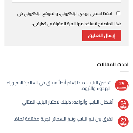
احفظ اسمي، بريدي الإلكتروني، والموقع الإلكتروني في
هذا المتصفح لاستخدامها المرة المقبلة في تعليقي.
احدث المقالات
تدخين البايب لماذا يُعتبر أبطأ سباق في العالم؟ السر وراء
25
الهدوء والأروما
أغسطس
لا
توجد
أشكال البايب وأنواعه: دليلك لاختيار البايب المثالي
04
تعليقات
على
يوليو
لا
تدخين
توجد
البايب
تعليقات
لماذا
الفرق بين تبغ البايب وتبغ السجائر: تجربة مختلفة تمامًا
29
على
يُعتبر
يونيو
أشكال
لا
أبطأ
البايب
توجد
سباق
وأنواعه:
في
تعليقات