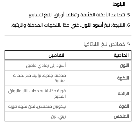
البلوط
.
تتصاعد الأدخنة الكثيفة وتغلف أوراق التبغ لأسابيع.
النتيجة: تبغ
أسود اللون
، غني جدًا بالنكهات المدخنة والزيتية.
🌀 خصائص تبغ اللاتاكيا
الخاصية
التفاصيل
اللون
أسود إلى رمادي غامق
مدخنة، جلدية، ترابية، مع لمحات
النكهة
عشبية
قوية جدًا، تشبه حطب النار والرواق
الرائحة
القديم
القوة
نيكوتين منخفض، لكن نكهة قوية
الملمس
زيتي، لين