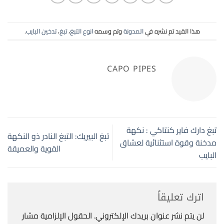
هذا القيد تم نشره في
المدونة
وتم وسمه
انوع التبغ
،
تبغ
،
تدخين البايب
.
CAPO PIPES
تبغ دارك فاير كنتاكي : نكهة
تبغ البيريك: التبغ النادر ذو النكهة
مدخنة وقوة استثنائية لعشاق
القوية والعميقة
البايب
اترك تعليقاً
لن يتم نشر عنوان بريدك الإلكتروني.
الحقول الإلزامية مشار