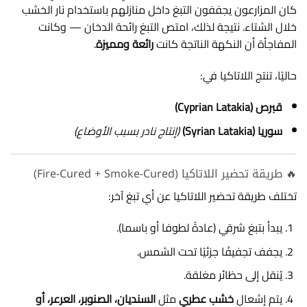
كان المزارعون يجففون التبغ داخل منازلهم باستخدام نار الخشب
خلال الشتاء. نتيجة لذلك، امتص التبغ رائحة الدخان — وكانت
المفاجأة أن النكهة الناتجة كانت
رائعة ومميزة
.
حاليًا، تنتج اللاتاكيا في:
قبرص (Cyprian Latakia)
سوريا (Syrian Latakia)
(إنتاج نادر بسبب الأوضاع)
🔥 طريقة تحضير اللاتاكيا (Fire-Cured + Smoke-Cured)
تختلف طريقة تحضير اللاتاكيا عن أي تبغ آخر:
يبدأ بتبغ شرقي (عادةً لطوفا أو باسما).
يجفف تجفيفًا جزئيًا تحت الشمس.
يُنقل إلى حظائر مغلقة.
يتم إشعال
خشب عطري
مثل
السنديان، الصنوبر، العرعر، أو