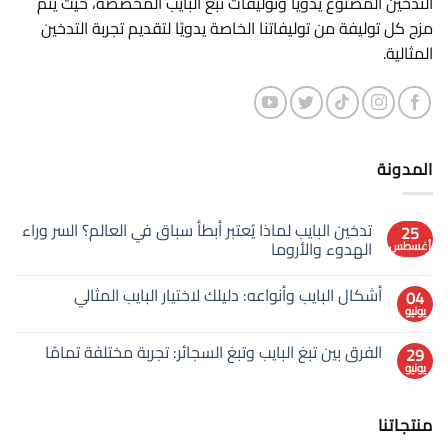
التدخين المصنوع يدويًا وتوليفات تبغ البايب المخصصة، حيث يتم
مزج كل توليفة من توليفاتنا الخاصة يدويًا لتقديم تجربة التدخين
المثالية.
المدونة
تدخين البايب لماذا يُعتبر أبطأ سباق في العالم؟ السر وراء
25
الهدوء والأروما
أغسطس
لا
توجد
أشكال البايب وأنواعه: دليلك لاختيار البايب المثالي
04
تعليقات
على
يوليو
لا
تدخين
توجد
البايب
تعليقات
لماذا
الفرق بين تبغ البايب وتبغ السجائر: تجربة مختلفة تمامًا
29
على
يُعتبر
يونيو
أشكال
لا
أبطأ
البايب
توجد
سباق
وأنواعه:
في
تعليقات
دليلك
على
العالم؟
لاختيار
منتجاتنا
الفرق
السر
البايب
بين
وراء
المثالي