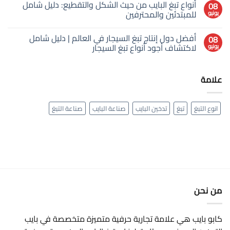
أنواع تبغ البايب من حيث الشكل والتقطيع: دليل شامل
دليلك
08
على
العالم؟
لاختيار
للمبتدئين والمحترفين
يونيو
الفرق
السر
البايب
بين
وراء
المثالي
لا
تبغ
الهدوء
توجد
البايب
والأروما
أفضل دول إنتاج تبغ السيجار في العالم | دليل شامل
08
تعليقات
وتبغ
على
لاكتشاف أجود أنواع تبغ السيجار
يونيو
السجائر:
أنواع
تجربة
تبغ
لا
مختلفة
البايب
توجد
تمامًا
من
تعليقات
علامة
حيث
على
أفضل
الشكل
دول
والتقطيع:
إنتاج
دليل
تبغ
شامل
انوع التبغ
تبغ
تدخين البايب
صناعة البايب
صناعة التبغ
السيجار
للمبتدئين
في
والمحترفين
العالم
|
دليل
شامل
لاكتشاف
أجود
أنواع
تبغ
السيجار
من نحن
كابو بايب هي علامة تجارية حرفية متميزة متخصصة في بايب